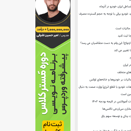
ساطی ایران خودرو در آذرماه
د خودرو برقی با توجه به حجم گسترده مصرف‌
 مالیات است
جا ثبت کنید
 تغییر می کند
د
 ایران
درصدی قطعات خودرو با قطع انرژی| وزارت صمت به دنبال
امین است
 آمبولانس در لایحه بودجه ۱۴۰۳
خازن سی‌ان‌جی تاکسی‌ها
ت یدكی و توسعه سهم بازار
ز میانگین به ۱۸۰ روز رسید