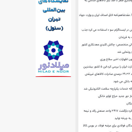
اگذاری صفر تا صد بازار کالاهای اساسی به
قدتفاهم‌نامه اتاق اصناف ایران و وزارت جهاد
ش در اینستاگرام سو ء استفاده می کرد؛جذب
به فرزندان
سانی متخصص؛ چالش کلیدی معدنکاری کشور
 رونمایی شد
ن اظهارات اخیر سلاح‌ ورزی
“خانه روشن” وضعیت تجارت ایران را بررسی کرد؛این ۵ کشور بیشترین
نفتی
ه بانکی می شود
ائه خدمات یکپارچه سلامت الکترونیکی شد
ز دور جدید حراج لوازم خانگی
یگان
معاون وزیر صمت مطرح کرد؛بازگشت ۳۴۱۷ واحد صنعتی راکد و نیمه
ه چرخه تولید