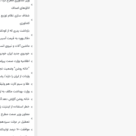
وزیر کشاورزی مطرح کرد؛ و
اتاق‌های اصناف
شفاف سازی نظام توزیع / ع
کشاورزی
بازداشت پدری که از کودک
«فالــوور» به قیمت آسیب 
ماشین آلات و نیروی ان
خودروی جدید ایران خودرو
اطلاعیه وزارت صمت پیرامو
واردات از ایران را دارند/ رشد ۲۹.۳۲ درصدی صادرات کالاهای غیر
طلا و سیم کارت هم وثیق
وزارت بهداشت مکلف به ار
خانه روشن گزازش دهد؛آغا
خطر استفاده از اینترنت را
تعطیل در دولت سیزدهم ب
موافقت ۷۰ درصد تولیدکنندگان فولادی برای عرضه فولاد در بورس کالا