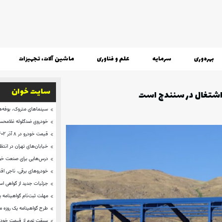
بهره‌وری
سرمایه
علم و فناوری
ماشین آلات، تجهیزات
سایت خوان
اشتغال در سنندج است
سینماهای متروک، بوفه‌ها
خودروی ضدگلوله غلامحسی
قیمت خودرو در ۸ آذر ۱۴۰۲ + تارا ۶۶۹میلیون
خیابان‌های تهران در انتظ
درس‌هایی برای صنعت خود
خودروهای برقی، ناجی اق
جزئیات جدید از گواهی ا
مهلت ثبت‌نام گواهینامه 
طرح گواهینامه یک روزه 
سبقت تورم از قیمت خودر