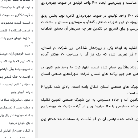
کیومرث حبیبی بیان کرد: شهرک صنعتی سرنجیانه با توجه به جانمایی مناسب و پیش‌بینی ایجاد ۴۰۰ واحد تولیدی در صورت بهره‌برداری
تردد کودکان با موتورسیک
شهرک صنعتی سرنجیانه با توجه به جانمایی مناسب و پیش‌بینی ایجاد ۴۰۰ واحد تولیدی در صورت بهره‌برداری کامل؛ نوید بخش رونق
قیمت‌ گذاری محصولات گل
رای پروژه در این شهرک صنعتی گفتگو و مهمترین مسائل و مشکلات
لیست قیمت محصولات مدی
بررسی و برای تسریع در تکمیل هر چه سریعتر آن دستور اقدامات
ضرورت استفاده از ظرفیت 
شرایط فروش فوری وانت ن
۱۴۰۲
شاره به اینکه یکی از پروژه‌های شاخص این شرکت در استان،
تسلا خودروی ارزان می‌ساز
شهرک صنعتی سنندج چهار(سرنجیانه) است، گفت: این شهرک در ۲ فاز تعریف شده که یک فاز آن با مساحت ۷۰ هکتار آماده
اکستریم VX با برند اکسید وارد بازار روسیه می‌شود
حمیدرضا امانی با اشاره به اینکه در فاز نخست شهرک سرنجیانه ۲۰۰ قرارداد واگذاری انجام شده است، اظهار کرد: ۸۰ واحد هم اکنون در
تعویق برنامه برقی فولکس
تی هم جزو برنامه های امسال شرکت شهرک‌های صنعتی استان
لوسید به جنگ قیمتی پ
عوارض تنظیم نبودن باد 
وی با بیان اینکه سند ۲ فاز این شهرک صنعتی هم به نام شرکت شهرک های صنعتی استان انتقال یافته است، یادآور شد: تقریبا ۶
رشد فروش ولوو
ه است.
امین آب و جاده دسترسی به این شهرک صنعتی تعیین تکلیف
تحویل سایبرتراک تسلا ماه 
شده و ۱۵ کیلومتر خط انتقال آب با ۲۵۰ میلیارد اعتبار و ۲ کیلومتر جاده دسترسی با ۱۴۰ میلیارد ریال در آینده نزدیک به بهره‌برداری
دولت دست از تصدی‌گری و
کدام خودروها در بازار ارز
شهرک صنعتی سرنجیانه ۲۰۵ هکتار مساحت دارد که براساس برنامه‌ریزی انجام شده اراضی آن در فاز نخست به مساحت ۷۵ هکتار زون
بازار خودرو در رکود
انتقاد چمران از افزایش کرا