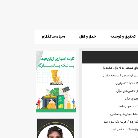
تحقیق و توسعه
حمل و نقل
سیاست‌گذاری
ی مهجور، بوفه‌داران مغموم!
ن کرباسچی را ببینید+ عکس
ار تاکسی‌های برقی
روی ایران
تصاد جهان شدند
سقاط خودروهای سنگین
یک روزه / هزینه یک سوم شد
موتورسیکلت دائمی نیست
و