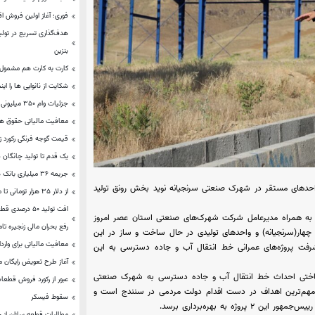
فوری؛ آغاز اولین فروش اق
هدف‌گذاری تسریع در تولی
بنزین
کارت به کارت هم مشمول
شکایت از نانوایی ها را این
جزئیات وام ۳۵۰ میلیونی ازدواج/ این وام به دست متقاضیان می رسد؟
معافیت مالیاتی حقوق ها
قیمت گوجه فرنگی رکورد ز
یک قدم تا تولید چانگان در
جریمه ۳۶ میلیاری بانک های متخلف
 واحدهای مستقر در شهرک صنعتی سرنجیانه نوید بخش رونق تولید
از دلار ۳۵ هزار تومانی تا مالیات بر خودروها و خانه‌های لوکس
افت تولید ۵۰ 
ن به همراه مدیرعامل شرکت شهرک‌های صنعتی استان عصر امروز
رفع بحران مالی زنجیره ت
هار(سرنجیانه) و واحدهای تولیدی در حال ساخت و ساز در این
معافیت مالیاتی برای واردات
شرفت پروژه‌های عمرانی خط انتقال آب و جاده دسترسی به این
آغاز طرح تعویض رایگان م
یر ساختی احداث خط انتقال آب و جاده دسترسی به شهرک صنعتی
عبور از ركورد فروش قطعا
 مهم‌ترین اهداف در دست اقدام دولت مردمی در سنندج است و
سقوط فیسکر
ه به بهره‌برداری برسد.
مطالبات قطعه سازان از خودروسا