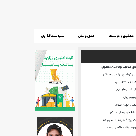
تحقیق و توسعه
حمل و نقل
سیاست‌گذاری
ی مهجور، بوفه‌داران مغموم!
ن کرباسچی را ببینید+ عکس
ار تاکسی‌های برقی
روی ایران
تصاد جهان شدند
سقاط خودروهای سنگین
یک روزه / هزینه یک سوم شد
موتورسیکلت دائمی نیست
و