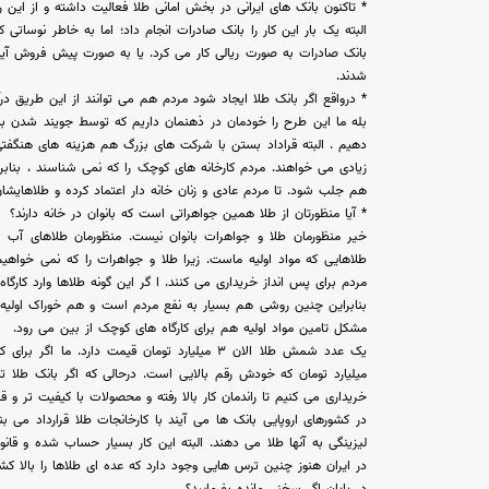
* تاکنون بانک های ایرانی در بخش امانی طلا فعالیت داشته و از این 
البته یک بار این کار را بانک صادرات انجام داد؛ اما به خاطر نوساتی 
بانک صادرات به صورت ریالی کار می کرد. یا به صورت پیش فروش آیند
شدند.
* درواقع اگر بانک طلا ایجاد شود مردم هم می توانند از این طریق درآ
بله ما این طرح را خودمان در ذهنمان داریم که توسط جویند شدن ب
دهیم . البته قراداد بستن با شرکت های بزرگ هم هزینه های هنگفتی 
زیادی می خواهند. مردم کارخانه های کوچک را که نمی شناسند ، بنابر
هم جلب شود. تا مردم عادی و زنان خانه دار اعتماد کرده و طلاهایشان را
* آیا منظورتان از طلا همین جواهراتی است که بانوان در خانه دارند؟
خیر منظورمان طلا و جواهرات بانوان نیست. منظورمان طلاهای آب 
طلاهایی که مواد اولیه ماست. زیرا طلا و جواهرات را که نمی خوا
مردم برای پس انداز خریداری می کنند. ا گر این گونه طلاها وارد کار
بنابراین چنین روشی هم بسیار به نفع مردم است و هم خوراک اولیه 
مشکل تامین مواد اولیه هم برای کارگاه های کوچک از بین می رود.
میلیارد تومان که خودش رقم بالایی است. درحالی که اگر بانک طلا 
خریداری می کنیم تا راندمان کار بالا رفته و محصولات با کیفیت تر و قا
در کشورهای اروپایی بانک ها می آیند با کارخانجات طلا قرارداد می 
لیزینگی به آنها طلا می دهند. البته این کار بسیار حساب شده و قان
در ایران هنوز چنین ترس هایی وجود دارد که عده ای طلاها را بالا کشید