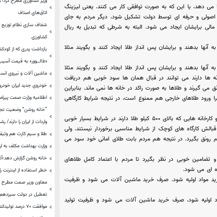
وزیر کشاورزی مطرح کرد؛ و
ها می دهد، یا این که به صورت توافقی کار می کنند. یعنی لیزینگ
اتاق‌های اصناف
رت اصولی و حرفه ای توسط دولت تشکیل شود، دیگر مردم به جای
شفاف سازی نظام توزیع / ع
 مالی برایشان ایجاد می شود. البته به شرطی که تبدیل به ریال
کشاورزی
 آنها بدهند و برایشان پس انداز طلا ایجاد کنند و بگویند مثلا
بازداشت پدری که از کودک
«فالــوور» به قیمت آسیب 
 آنها بدهند و برایشان پس انداز طلا ایجاد کنند و بگویند مثلا
ماشین آلات و نیروی ان
ه ها دارند می توانند در قبال همان ها سود خوبی هم دریافت
خودروی جدید ایران خودرو
 می گیرند و طلاها به صورت راکد در خانه ها نمی ماند. بنابراین
اطلاعیه وزارت صمت پیرامو
 زیرا ورود طلاهای خارجی هم ممنوع است، در نتیجه شرایط کارگاهی
اما در شرایط کنونی صنعت طلا به انحصار افراد پولدار درآمده است . و کارخانه هایی که بالای ۵۰۰ کیلو طلا دارند در شرایط بسیار خوبی
واردات از ایران را دارند/ رشد ۲۹.۳۲ درصدی صادرات کالاهای غیر
قبالش کارگاه های کوچک از شرایط مناسبی برخوردار نیستند. ولی
طلا و سیم کارت هم وثیق
م رونق بگیرد. در نتیجه هم مردم بابت طلای امانی خود سود می
وزارت بهداشت مکلف به ار
خانه روشن گزازش دهد؛آغا
ه و تضامین خوبی در نظر بگیرد تا مردم با اعتماد کامل طلاهای
ده ای می شود.
خطر استفاده از اینترنت را
رید مواد اولیه شود. صرف خرید ماشین آلات می شود و ظرفیت
تعطیل در دولت سیزدهم ب
د اولیه شود، صرف خرید ماشین آلات می شود و ظرفیت تولید
موافقت ۷۰ درصد تولیدکنندگان فولادی برای عرضه فولاد در بورس کالا