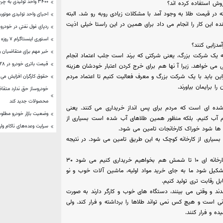
۳۴۰۰ واحد تولیدی به چرخه صنعت بازگشته‌اند
روش استفاده کرده اند؟
که در قیمت طلا به وجود آمد با مشکلات زیادی روبه رو شد. البته
احیای واحد تولیدی موتورسیکل
ه این کار را انجام می داد برای همین در این راستا خیلی اذیت
ردپای غول نفتی در خودرو
استوری اینستاگرام ۷ روزه می شود؟
مدزایی کنند؟
خبر مهم برای متقاضیان و
ه یک شرکت بزرگ، یعنی شرکتی که برند است جلب اعتماد انجام
قیمت باتری خودرو در ۲۸ آبان ۱۴۰۲
می خواهد. زیرا آ نها هم برای خرج کردن اعتبار خودشان هزینه
این باید با یک شرکت بزرگ و معرف فعالیت کنیم تا اعتماد مردم
حقوق کارگران افزایش می ی
 برایمان بیاورند.
خودروساز حق ندارد متقاضی
محصولات جدید کند
شده ای است که مردم برای پس انداز خریداری می کنند. یعنی
وضعیت بازار خودرو مطلو
هیم آب کنیم. بلکه منظور همین طلاهای آب شده است بسیاری از
سرایت وعده‌های ناکام وار
گاه ها شود خوراک کارخانجات تامین می شود.
بسیاری از کارخانه کوچک به این طریق تامین می شود. در نتیجه
یک عدد شمش طلا الان ۳ میلیارد تومان قیمت دارد. ما اگر برای کارخانه ای ۱۰ تا شمش هم بخواهیم خریداری کنیم می شود ۳۰
تشکیل شود ما به جای خرید مواد اولیه، ماشین آلات خوب و نو
بل رقابت تری تولید کنیم.
بندند و وقتی می بینند، دستگاه های خوب و کارگر دارند به صورت
ونی است و هیچ کس نمی تواند طلاها را برداشته و فرار کند. ولی
ه و فرار کنند.