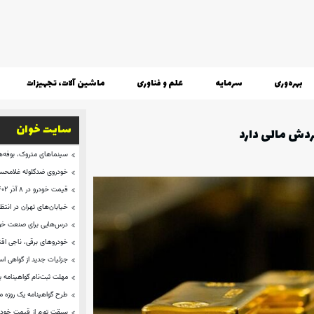
بهره‌وری
سرمایه
علم و فناوری
ماشین آلات، تجهیزات
سایت خوان
گردش مالی دارد
سینماهای متروک، بوفه‌ها
خودروی ضدگلوله غلامحسی
قیمت خودرو در ۸ آذر ۱۴۰۲ + تارا ۶۶۹میلیون
خیابان‌های تهران در انتظ
درس‌هایی برای صنعت خود
خودروهای برقی، ناجی اق
جزئیات جدید از گواهی ا
مهلت ثبت‌نام گواهینامه 
طرح گواهینامه یک روزه 
سبقت تورم از قیمت خودر