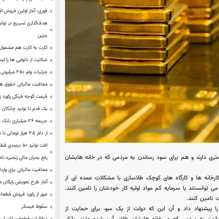
فوری؛ آغاز اولین فروش اق
هدف‌گذاری تسریع در تولی
بنزین
کارت به کارت هم مشمول
شکایت از نانوایی ها را این
جزئیات وام ۳۵۰ میلیونی ازدواج/ این وام به دست متقاضیان می رسد؟
معافیت مالیاتی حقوق ها
قیمت گوجه فرنگی رکورد ز
یک قدم تا تولید چانگان در
جریمه ۳۶ میلیاری بانک های متخلف
از دلار ۳۵ هزار تومانی تا مالیات بر خودروها و خانه‌های لوکس
افت تولید ۵۰ 
تری دارند و هم برای سود رساندن به مردمی که در خانه هایشان
رفع بحران مالی زنجیره ت
معافیت مالیاتی برای واردات
ی خام ۲۵ برابر شد بسیاری از کارخانه ها و کارگاه های کوچک طلاسازی با مشکلات عمده ای از
آغاز طرح تعویض رایگان م
ی توانستند با سرمایه کم مواد اولیه کار خودشان را تامین کنند،
عبور از ركورد فروش قطعا
ت تامین کنند.
سقوط فیسکر
ی را پیشنهاد داد و آن این که دولت از یک سو، برای حمایت از
مطالبات قطعه سازان از خودروسا