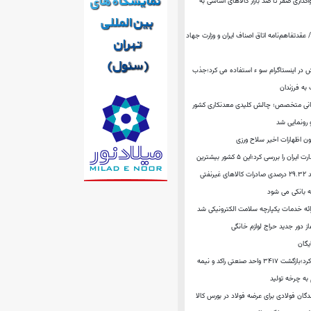
اگذاری صفر تا صد بازار کالاهای اساسی به
قدتفاهم‌نامه اتاق اصناف ایران و وزارت جهاد
ش در اینستاگرام سو ء استفاده می کرد؛جذب
به فرزندان
سانی متخصص؛ چالش کلیدی معدنکاری کشور
 رونمایی شد
ن اظهارات اخیر سلاح‌ ورزی
“خانه روشن” وضعیت تجارت ایران را بررسی کرد؛این ۵ کشور بیشترین
نفتی
ه بانکی می شود
ائه خدمات یکپارچه سلامت الکترونیکی شد
ز دور جدید حراج لوازم خانگی
یگان
معاون وزیر صمت مطرح کرد؛بازگشت ۳۴۱۷ واحد صنعتی راکد و نیمه
ه چرخه تولید