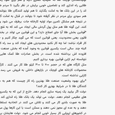
تولیدکنندگان کوچک طلا که سرمایه کمتری دارند و هم برای سود رس
طلایی راه اندازی کند و تضامینی خوبی برایش در نظر بگیرد تا مردم 
اند را در این بانک ها به امانت بگذارند تا هم تولید کنندگان طلا بتو
هم سودی برای مردم در نظر گرفته شود تا بتوانند در قبال به امانت 
در نتیجه هم مشکل تامین مواد اولیه کارخانه جات برطرف می شود و
کنند. این گونه طلا هم مثل پول گردش مالی ایجاد می کند که به نفع
*قوانین بخش طلا آیا جای اصلاح دارد؟ و این قوانین می تواند در بخش
قانون یعنی محدودیت، یعنی قوانین است که می گوید چکار کنیم و 
کار افراد نباشد؛ اما چه کار نکنید محدودیتی های ایجاد کند و سد راه 
البته چند سالی است یکسری قوانین به وجود آمده که بخش صنعت ط
افزوده اش برداشته شده است. در بخش صادرات طلا کمک هایی ب
نتوانسته ایم ازاین قوانین بهره برداری کنیم.
مثل کارگاه های که در حجم ۲۰۰ تا ۳۰۰ کی
محصولات کارخانه های کوچک در بازارهای داخلی به فروش می رسد 
کارایی نداشته است.
*برای بهبود وضعیت صنعت طلا بهترین راه کار چیست که هم به سو
کنندگان طلا تا در شرایط بهتری کار کنند؟
دولت اگر بیایید یک زمینه سازی انجام دهد. خارج از این که به یکسری ا
های عظیمی انجام دهند. دولت می تواند یک بانک طلا راه اندازی کند 
طلا به صورت باندی کار می کنند و تلاش می کنند در اتحادیه تسل
دهند و به عده ای مجوز نمی دهند و ممکن است با این کارها پول مرد
در کشورهای اروپایی کار بسیار خوبی انجام می شود. دولت هایشان بر 