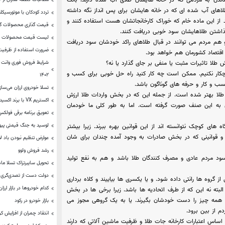
اندن به مردمی که در خانه هایشان طلای آب شده دارند، بانک
طلاهای آب شده ای که در خانه هایشان برای پس انداز نگه داشته
تردد کودکان با موتورسیک
انند از این ماده خام که خوراک کارخانجاتشان هست استفاده کنند و
قیمت‌ گذاری محصولات گل
گذاشتن طلاهایشان سود خوبی دریافت کنند.
لیست قیمت محصولات مدی
 هم مردم می توانند در قبال طلاهای راکد خودشان سود دریافت
ضرورت استفاده از ظرفیت 
 اقتصاد کشورمان هم خواهد بود.
شرایط فروش فوری وانت ن
 طلا تاثیرات مثبت یا منفی بر جای گذارد یا نه؟
چکار نکنیم. ممکن است چه کار کنید راه حل خوبی برای کسب و
۱۴۰۲
کسب و کار و حرفه های گوناگون باشد.
تسلا خودروی ارزان می‌ساز
لا بهتر شده است. از جمله این که در بخش واردات طلا ارزش
اکستریم VX با برند اکسید وارد بازار روسیه می‌شود
ه این صنف صورت گرفته است. اما به طور کلی ما خودمان
تعویق برنامه برقی فولکس
لوسید به جنگ قیمتی پ
لو طلا کار می کنند ، کارگاه های کوچک نتوانسته اند از این قوانین بهره ببرند. زیرا بیشتر
و قوانینی که در بخش صادرات به وجود آمده چندان برای شان
عوارض تنظیم نبودن باد 
رشد فروش ولوو
د مردم عادی و مصرف کنندگان طلا باشد و هم به نفع تولید
تحویل سایبرتراک تسلا ماه 
دولت دست از تصدی‌گری و
ز گروه ها رانتی داده شود. و یا یکسری ها بیاییند و کلاه برداری
کدام خودروها در بازار ارز
البته نه این که از طرف اتحادیه ها باشد. زیرا برخی ها در بخش
ط همه چیز را دست خودشان بگیرند. یا به یک گروهی مجوز می
بازار خودرو در رکود
م از بین برود.
انتقاد چمران از افزایش کرا
اساس اعتبارات کارخانه جات طلا و ظرفیت ماشین آلاتی که دارند