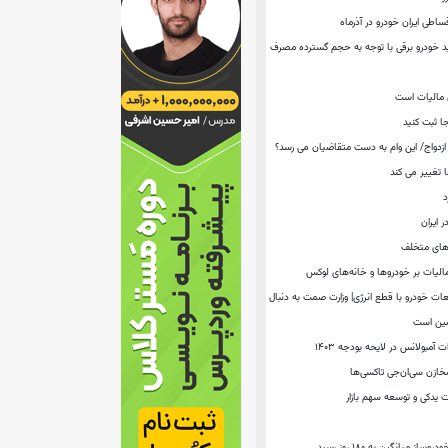
ساطی ایران خودرو در آذرماه
د خودرو برقی با توجه به حجم گسترده مصرف‌
 مالیات است
جا ثبت کنید
 تغییر می کند
د
 ایران
درصدی قطعات خودرو با قطع انرژی| وزارت صمت به دنبال
امین است
 آمبولانس در لایحه بودجه ۱۴۰۳
خازن سی‌ان‌جی تاکسی‌ها
ت یدكی و توسعه سهم بازار
ز میانگین به ۱۸۰ روز رسید