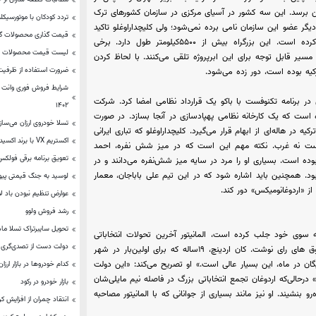
ن برسد. این سه کشور در آسیای مرکزی در سازمان کشورهای ترک
تردد کودکان با موتورسیک
یگر عضو این سازمان نامی برده نمی‌شود؛ ولی کلیچداراوغلو تاکید
قیمت‌ گذاری محصولات گل
می‌کند که این طرح را برای اتحاد در میان کشورهای ترک مطرح کرده است. این بزرگراه بیش از ۵۵۰۰کیلومتر طول دارد. برخی
لیست قیمت محصولات مدی
مسیر قابل توجه برای این ابرپروژه تلقی می‌کنند. با لحاظ کردن
ضرورت استفاده از ظرفیت 
یه بوده است، دور زده می‌شود.
شرایط فروش فوری وانت ن
 در برنامه تکنوفست با باکو یک قرارداد نظامی امضا کرد. شرکت
۱۴۰۲
رده است که یک کارخانه نظامی پهپادسازی در آنجا بسازد. در صورت
تسلا خودروی ارزان می‌ساز
 در هاله‌ای از ابهام قرار می‌گیرد. کلیچداراوغلو که تباری ایرانی
اکستریم VX با برند اکسید وارد بازار روسیه می‌شود
است نه غرب. نکته مهم این است که در میز شش نفره، احمد
تعویق برنامه برقی فولکس
وده است. بسیاری او را مرد در سایه میز شش‌نفره می‌دانند و در
ود. همچنین باید اشاره شود که در این تیم علی باباجان، معمار
لوسید به جنگ قیمتی پ
از «اردوغانومیکس» دور کند.
عوارض تنظیم نبودن باد 
رشد فروش ولوو
تحویل سایبرتراک تسلا ماه 
به سوی خود جلب کرده است، المانیتور آخرین تحولات انتخاباتی
دولت دست از تصدی‌گری و
ترکیه را پوشش داد و از وضعیت مبهم رای‌دهی جوانان در پای صندوق های رای نوشت. کان اردینچ، ۱۹ساله که برای اولین‌بار در شهر
انیتور می‌گوید: «۱۰گیگابایت اینترنت رایگان در ماه، این بسیار عالی است.» او تصریح می‌کند: «این دولت
کدام خودروها در بازار ارز
رحالی‌که اردوغان تجمع انتخاباتی بزرگ در فاصله نیم مایلی‌شان
بازار خودرو در رکود
و بنشیند. او نیز مانند بسیاری از جوانانی که با المانیتور مصاحبه
انتقاد چمران از افزایش کرا