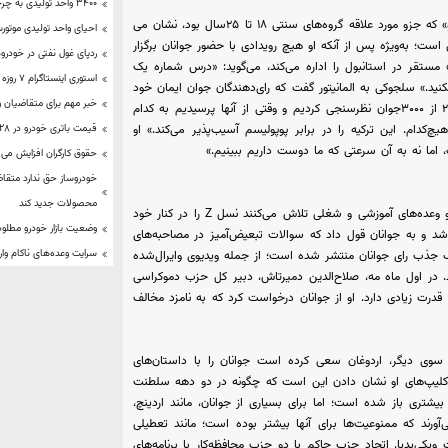
۳۴۰۰ واحد تولیدی به چرخه صنعت بازگشته‌اند
دو موسسه نظرسنجی پیشرو در ترکیه به نام‌های «تیم» و «ترکیه راپورو» که جزو مورد علاقه گروه‌های سنتی ۱۸ تا ۲۵سال بود، نشان می
احیای واحد تولیدی موتورسیکل
؛ به‌ویژه پس از آنکه او هیچ رویدادی با حضور جوانان برگزار
ردپای غول نفتی در خودرو
مستقر در استانبول را اداره می‌کند، می‌گوید: «درس شماره یک
استوری اینستاگرام ۷ روزه می شود؟
کنید.» سلجوکی به المانیتور گفت که رای‌دهندگان جوان ایمان خود
خبر مهم برای متقاضیان و
را به سیاست سنتی از دست داده‌اند. او تصریح کرد: «ما در اکتبر۲۰۲۱ از ۳۰۰۰جوان نظرسنجی کردیم و وقتی از آنها پرسیدیم به کدام
قیمت باتری خودرو در ۲۸ آبان ۱۴۰۲
یچ‌کدام. این ترکیه را در برابر پوپولیسم آسیب‌پذیر می‌کند.» او
 اما نه به آن سرعتی که ما دوست داریم ببینیم.»
حقوق کارگران افزایش می ی
خودروساز حق ندارد متقاضی
محصولات جدید کند
اردوغان و کلیچداراوغلو از طریق پیام‌های رسانه‌های اجتماعی، کلیپ‌ها و وعده‌های آموزشی و شغلی تلاش می‌کنند نسل Z را در کنار خود
وضعیت بازار خودرو مطلو
هر شد و به جوانان قول داد که سوالات تبعیض‌آمیز در مصاحبه‌های
سرایت وعده‌های ناکام وار
 جذب رای جوانان منتشر شده است؛ از جمله ویدیوی وایرال‌شده
د. در اول ماه مه، صلاح‌الدین دمیرتاش، دبیر کل حزب دموکراسی
 کُرد قدرت زیادی دارد. او از جوانان درخواست کرد که به نامزد مخالف
ز سوی دیگر، اردوغان سعی کرده است جوانان را با داستان‌های
و کلیپ‌های او نشان دادن این است که چگونه در دو دهه سلطنت
یشتری باز شده است؛ اما برای بسیاری از جوانان، مانند اردینچ،
آورند که ممنوعیت‌ها برای آنها بیشتر بوده است؛ مانند تعطیلی
کی‌پدیا. اتحاد حزب حاکم با دو حزب محافظه‌کار با برنامه‌های