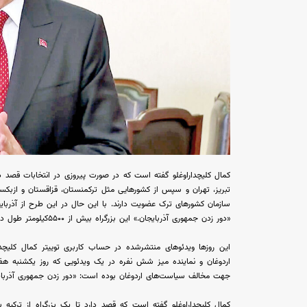
کمال کلیچداراوغلو گفته است که در صورت پیروزی در انتخابات قصد دار
تبریز، تهران و سپس از کشورهایی مثل ترکمنستان، قزاقستان و ازبکس
سازمان کشورهای ترک عضویت دارند. با این حال در این طرح از آذربای
«دور زدن جمهوری آذربایجان.» این بزرگراه بیش از ۵۵۰۰کیلومتر طول دارد. برخی کارشناسان این مسیر را کم‌هزینه می‌دانند.
این روزها ویدئوهای منتشرشده در حساب کاربری توییتر کمال کلیچ
اردوغان و نماینده میز شش نفره در یک ویدئویی که روز یکشنبه هفتم
جهت مخالف سیاست‌های اردوغان بوده است: «دور زدن جمهوری آذربای
کمال کلیچداراوغلو گفته است که قصد دارد تا یک بزرگراه از ترکیه