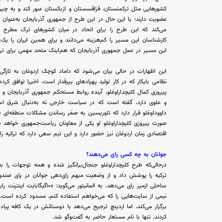
کشورهایی مثل ترکمنستان، قزاقسستان و ازبکستان عبور کند و به چی
عضویت دارند؛ با این حال در این طرح از جمهوری آذربایجان به‌عنوان د
کارشناسان این مسیر را کم‌هزینه می‌دانند و برای همین ایران را یک 
این مسیر در عمل جمهوری آذربایجان که هم‌اینک متحد مهمی برای ترک
این اظهارات در حالی بیان می‌شود که داماد کوچک اردوغان به تازگی
نظامی بایکار که در کار تولید پهپادهای بیرقدار است، اخیرا توافق ک
پیروزی کمال کلیچداراوغلو، آینده روابط مستحکم جمهوری آذربایجان و ترکیه
و علوی دارد، گفته است که در سیاست خارجی نه به‌دنبال شرق 
داووداوغلو قرار دارد که تئوریسین به صفر رساندن مشکلات منطقه‌ای ب
صورت پیروزی کلیچداراوغلو او یکی از معاونان ریاست‌جمهوری خواهد ب
اقتصادی زمان اردوغان نیز حضور دارد و این تیم سعی دارد که ترکیه را 
جوانان به چه کسی رای می‌دهند؟
درحالی‌که طرح کلیچداراوغلو جنجال‌برانگیز شده و همه توجهات را 
ساحلی ازمیر رای می‌دهد، به الم
نیمی از سایت‌هایی را که می‌خواهم استفاده کنم، مسدود کرده است.» د
برگزار می‌کند، اما اردینچ ترجیح می‌دهد با دوستانش در یک کافه پیاده‌ر
کردند، تنها با نام مستعار حاضر به گفت‌وگو شد.