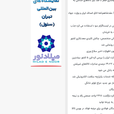
اگذاری صفر تا صد بازار کالاهای اساسی به
قدتفاهم‌نامه اتاق اصناف ایران و وزارت جهاد
ش در اینستاگرام سو ء استفاده می کرد؛جذب
به فرزندان
سانی متخصص؛ چالش کلیدی معدنکاری کشور
 رونمایی شد
ن اظهارات اخیر سلاح‌ ورزی
“خانه روشن” وضعیت تجارت ایران را بررسی کرد؛این ۵ کشور بیشترین
نفتی
ه بانکی می شود
ائه خدمات یکپارچه سلامت الکترونیکی شد
ز دور جدید حراج لوازم خانگی
یگان
معاون وزیر صمت مطرح کرد؛بازگشت ۳۴۱۷ واحد صنعتی راکد و نیمه
ه چرخه تولید