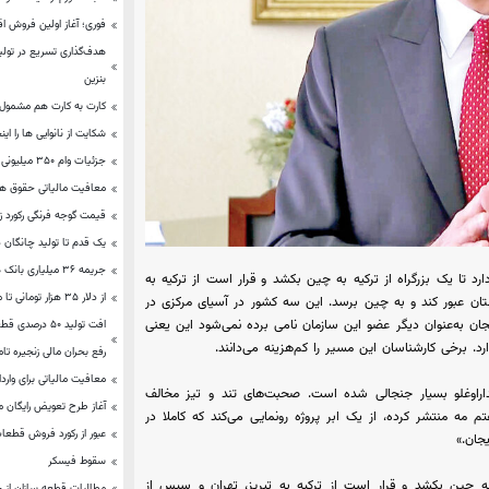
فوری؛ آغاز اولین فروش اق
هدف‌گذاری تسریع در تولی
بنزین
کارت به کارت هم مشمول
شکایت از نانوایی ها را این
جزئیات وام ۳۵۰ میلیونی ازدواج/ این وام به دست متقاضیان می رسد؟
معافیت مالیاتی حقوق ها
قیمت گوجه فرنگی رکورد ز
یک قدم تا تولید چانگان در
جریمه ۳۶ میلیاری بانک های متخلف
د تا یک بزرگراه از ترکیه به چین بکشد و قرار است از ترکیه به
از دلار ۳۵ هزار تومانی تا مالیات بر خودروها و خانه‌های لوکس
تان عبور کند و به چین برسد. این سه کشور در آسیای مرکزی در
جان به‌عنوان دیگر عضو این سازمان نامی برده نمی‌شود این یعنی
افت تولید ۵۰ 
رفع بحران مالی زنجیره ت
معافیت مالیاتی برای واردات
داراوغلو بسیار جنجالی شده است. صحبت‌های تند و تیز مخالف
آغاز طرح تعویض رایگان م
 مه منتشر کرده، از یک ابر پروژه رونمایی می‌کند که کاملا در
عبور از ركورد فروش قطعا
جان.»
سقوط فیسکر
 به چین بکشد و قرار است از ترکیه به تبریز، تهران و سپس از
مطالبات قطعه سازان از خودروسا