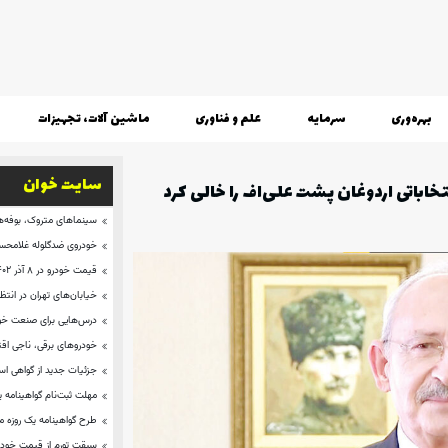
بهره‌وری
سرمایه
علم و فناوری
ماشین آلات، تجهیزات
سایت خوان
خاباتی اردوغان پشت علی‌اف را خالی کرد
سینماهای متروک، بوفه‌ها
خودروی ضدگلوله غلامحسی
قیمت خودرو در ۸ آذر ۱۴۰۲ + تارا ۶۶۹میلیون
خیابان‌های تهران در انتظ
درس‌هایی برای صنعت خود
خودروهای برقی، ناجی اق
جزئیات جدید از گواهی ا
مهلت ثبت‌نام گواهینامه 
طرح گواهینامه یک روزه 
سبقت تورم از قیمت خودر