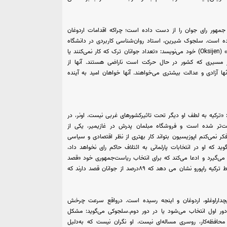
 جمهور رای جوان را از دست داده است؛ چراکه اقدامات اردوغان
 بوده است. سلجوک شیرین، استاد روان‌شناسی کاربردی در دانشگاه
نیویورک و نویسنده کتاب «رشد کن، جوان» در ستون هفتگی «اکسیژن» (Oksijen) خود می‌نویسد: «تعداد جوانان ترک که کار نمی‌کنند یا
از مسیری که کشور در حال حرکت است ناراضی هستند. آنها از
ا آزادی و عدالت بیشتری می‌خواهند. آنها خواهان امید به آینده
: «ترکیه به لطف او دیگر تحت تاثیرکشورهای غربی نیست. اونر، در
ت‌تر شده است و فروشگاه مبلمان پدرش در غازیمیر، یکی از
کر نمی‌کنم اپوزیسیون بتواند کار بهتری از نظر اقتصادی و سیاسی
ید که او در انتخابات پارلمانی به ائتلاف حاکم رای نخواهد داد،
 می‌گیرد و ادعا می‌کند که برای انتخاب ریاست‌جمهوری خود «قصد
دارد در پای صندوق‌های رای تصمیم‌گیری کند.»یک نظرسنجی اخیر توسط ترکیه راپورو نشان می دهد که ۸۹درصد از جوانان قصد دارند که
یچداراوغلو، اردوغان و اینجه رسیده است. درواقع سرعت چرخش
 دور اول انتخاب می‌شود یا در دور دوم.سلجوکی می‌گوید: مشکل
حافظه‌کار، روسری مساله‌ای نیست. او نگران نیست که به‌دلیل