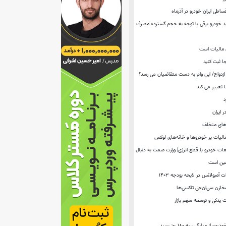
ساطی ایران خودرو در آذرماه
د خودرو برقی با توجه به حجم گسترده مصرف‌
 مالیات است
جا ثبت کنید
 تغییر می کند
د
 ایران
درصدی قطعات خودرو با قطع انرژی| وزارت صمت به دنبال
امین است
 آمبولانس در لایحه بودجه ۱۴۰۳
خازن سی‌ان‌جی تاکسی‌ها
ت یدكی و توسعه سهم بازار
ز میانگین به ۱۸۰ روز رسید