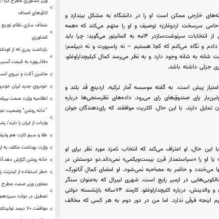
وزیر کشاورزی مطرح کرد؛ و
اتاق‌های اصناف
های خارجی ممکن است او را در دانشگاه به مشکل بیندازد و
شفاف سازی نظام توزیع / ع
حامی سرسخت اردوغان» توصیف و او را متهم می‌کند که «همه
اساتید خوب را اخراج می‌کند» زیرا آنها مخالف دولت هستند.او پیش از انتخابات سرنوشت‌سازدر ۱۴مه به المانیتور می‌گوید: چرا باید
کشاورزی
دم و نگاه می‌کنم که کجا هستیم – نه پاسپورت و نه دیپلمم؛
بازداشت پدری که از کودک
 شانه به شانه وجود دارد و به نظر می‌رسد کمال کیلیچداراوغلو،
«فالــوور» به قیمت آسیب 
ماشین آلات و نیروی ان
خودروی جدید ایران خودرو
در حال حاضر کمال کلیچداراوغلو به‌طور متوسط در نظرسنجی‌ها با ۵امتیاز پیش است. به گفته موسسه آمار ترکیه، اردینچ قد بلند و
ن‌بار پای صندوق‌های رای می‌رود. داده‌های نظرسنجی‌ها درباره
اطلاعیه وزارت صمت پیرامو
 تمایل دارند، با این حال، اکثریت موافقند که رای‌دهندگان جوان
واردات از ایران را دارند/ رشد ۲۹.۳۲ درصدی صادرات کالاهای غیر
طلا و سیم کارت هم وثیق
وزارت بهداشت مکلف به ار
ین حال، او اعتراف می‌کند که انتخاب نامزد مورد نظر برای او
» یا او را «سیاستمدار قرن بیست‌ویکمی» نمی‌داند.دو دوستش در
خانه روشن گزازش دهد؛آغا
ا می‌خندد و حاضر به مصاحبه نمی‌شود. او امضای کمال آتاتورک،
خطر استفاده از اینترنت را
لکوبی‌هایی در ازمیر رایج است، شهری لیبرال که به‌عنوان سنگر
مخالفان شناخته می‌شود.اردینچ می‌گوید که به‌رغم فشارهای همسالان و والدینش، درباره کلیچداراوغلو، کارمند ۷۴ساله بازنشسته دولتی
تعطیل در دولت سیزدهم ب
 محرم اینجه فرقی ندارد. اما من در دور دوم به هر کسی که مخالف
موافقت ۷۰ درصد تولیدکنندگان فولادی برای عرضه فولاد در بورس کالا