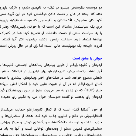
دهد که اینجه در حال از دست دادن درخشش خود در این گروه سنی است
نکرد. کان سلجوکی، اقتصاددان و نظرسنجی که موسسه «ترکیه راپورو» 
برای یک سیاستمدار مشتاق این است که با جوانان رئیس‌مآبانه رفتار ن
نهادها اعتماد دارند -عدالت، پلیس، ارتش، پارلمان- اکثر آنها گفتند ه
افزود: «اینجه یک پوپولیست عالی است؛ اما رای او در حال ریزش است،
جوانی را عشق است
قرار دهند. یک‌ماه پیش، کلیچداراوغلو برای اولین‌بار در تیک‌تاک ظا
شغلی ممنوع خواهد شد. در هفته‌های اخیر ویدئوهای بیشتری با هدف
کمال کلیچداراغلو که در آن او هویت علوی خود را آشکارا فاش می‌کن
خلق (HDP) که در زندان به سر می‌برد، هنوز در بین رای‌دهندگان
اردوغان رای بدهند. او گفت: «دوستان جوان من، به تغییر رای دهید.»
او خود آشکارا گفته است که از کمال کلیچداراغلو حمایت می‌کند.ا
افتخارآمیزش در دفاع و فناوری جذب خود کند. هدف از سخنرانی‌ها 
حزب عدالت و توسعه، دانشگاه‌ها، خوابگاه‌های دولتی و مراکز ورزشی ب
سخنرانی‌های کمپین مملو از وعده‌های توخالی است و آنها به یاد می‌
جشنواره‌های بهاری، تعطیلی و مسدودسازی وب‌سایت‌ها حتی وب‌سایت وی