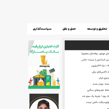
تحقیق و توسعه
حمل و نقل
سیاست‌گذاری
ی مهجور، بوفه‌داران مغموم!
ن کرباسچی را ببینید+ عکس
ار تاکسی‌های برقی
روی ایران
تصاد جهان شدند
سقاط خودروهای سنگین
یک روزه / هزینه یک سوم شد
موتورسیکلت دائمی نیست
و